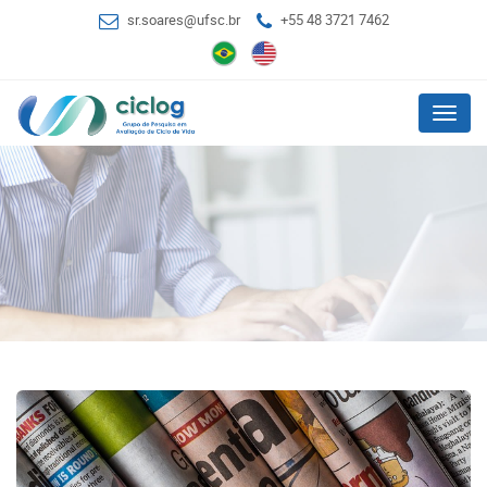
sr.soares@ufsc.br
+55 48 3721 7462
Menu