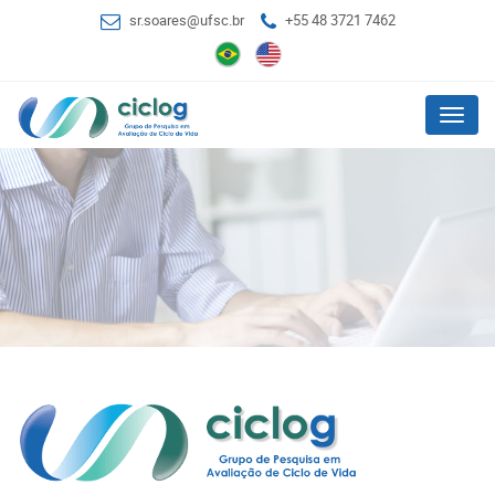
sr.soares@ufsc.br
+55 48 3721 7462
Menu