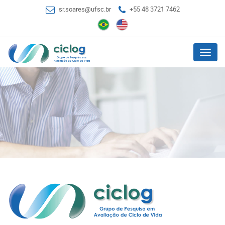
sr.soares@ufsc.br
+55 48 3721 7462
Menu