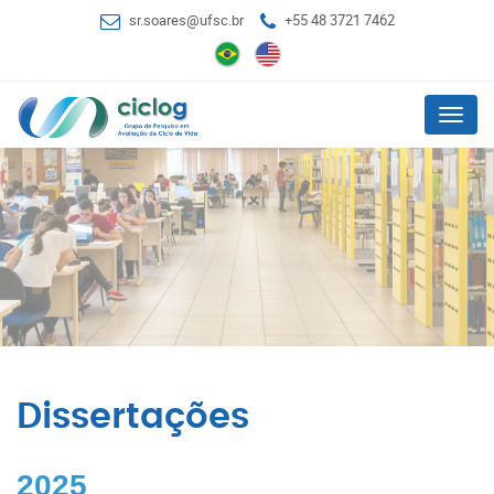
sr.soares@ufsc.br
+55 48 3721 7462
Menu
Dissertações
2025