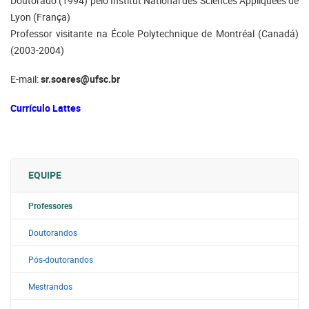
Doutorado (1994) pelo Institut National des Sciences Appliquées de
Lyon (França)
Professor visitante na École Polytechnique de Montréal (Canadá)
(2003-2004)
E-mail:
sr.soares@ufsc.br
Currículo Lattes
EQUIPE
Professores
Doutorandos
Pós-doutorandos
Mestrandos