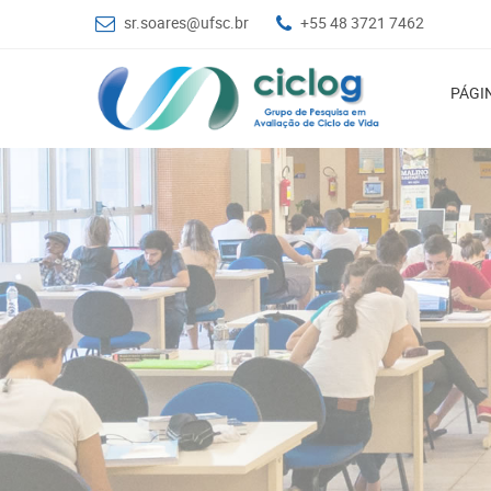
sr.soares@ufsc.br
+55 48 3721 7462
PÁGIN