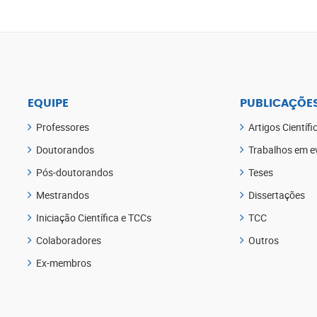
EQUIPE
PUBLICAÇÕE
Professores
Artigos Científi
Doutorandos
Trabalhos em e
Pós-doutorandos
Teses
Mestrandos
Dissertações
Iniciação Científica e TCCs
TCC
Colaboradores
Outros
Ex-membros