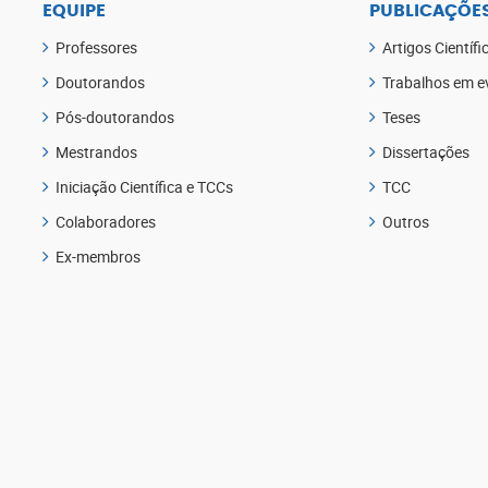
EQUIPE
PUBLICAÇÕE
Professores
Artigos Científi
Doutorandos
Trabalhos em e
Pós-doutorandos
Teses
Mestrandos
Dissertações
Iniciação Científica e TCCs
TCC
Colaboradores
Outros
Ex-membros