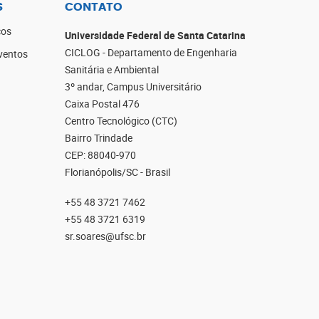
S
CONTATO
cos
Universidade Federal de Santa Catarina
CICLOG - Departamento de Engenharia
ventos
Sanitária e Ambiental
3º andar, Campus Universitário
Caixa Postal 476
Centro Tecnológico (CTC)
Bairro Trindade
CEP: 88040-970
Florianópolis/SC - Brasil
+55 48 3721 7462
+55 48 3721 6319
sr.soares@ufsc.br