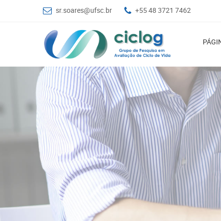
sr.soares@ufsc.br
+55 48 3721 7462
PÁGIN