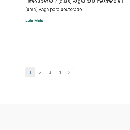
Estão abertas 2 (duas) vagas para mestrado e 1
(uma) vaga para doutorado.
Leia Mais
PRÓXIMA
1
2
3
4