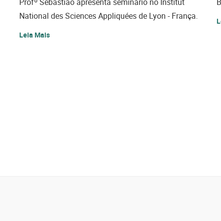
Profº Sebastião apresenta seminário no Institut
B
National des Sciences Appliquées de Lyon - França.
L
Leia Mais