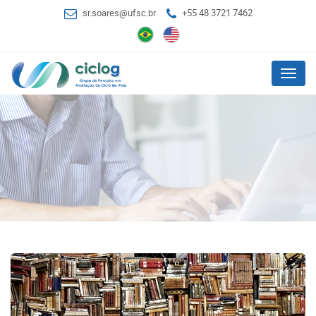
sr.soares@ufsc.br
+55 48 3721 7462
Menu