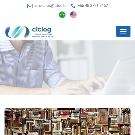
sr.soares@ufsc.br
+55 48 3721 7462
Menu