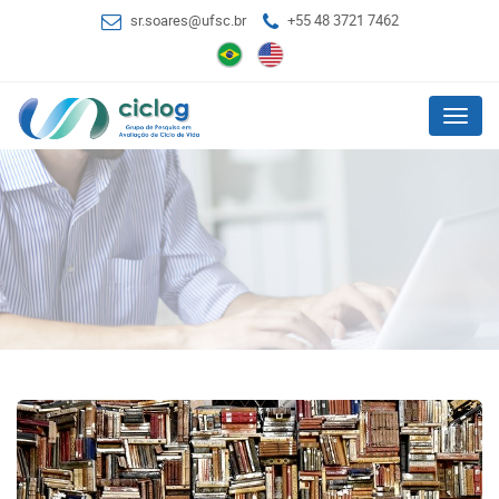
sr.soares@ufsc.br
+55 48 3721 7462
Menu